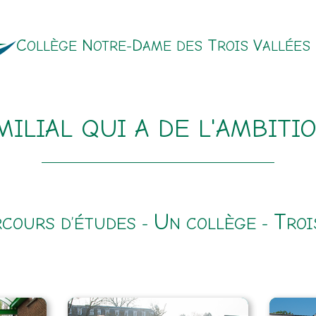
C
N
D
T
V
OLLÈGE
OTRE-
AME DES
ROIS
ALLÉES
MILIAL QUI A DE L'AMBIT
U
T
RCOURS D’ÉTUDES -
N COLLÈGE -
ROI