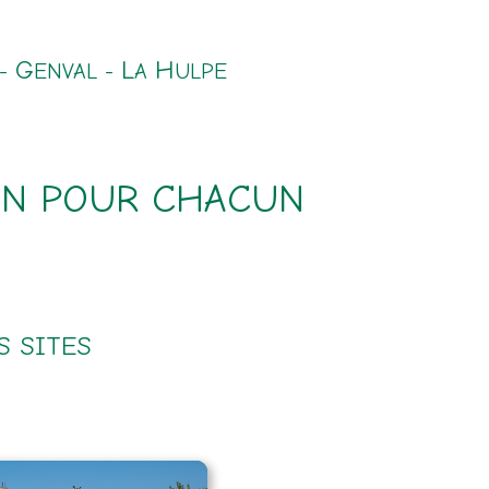
G
L
H
 -
ENVAL -
A
ULPE
ION POUR CHACUN
S SITES