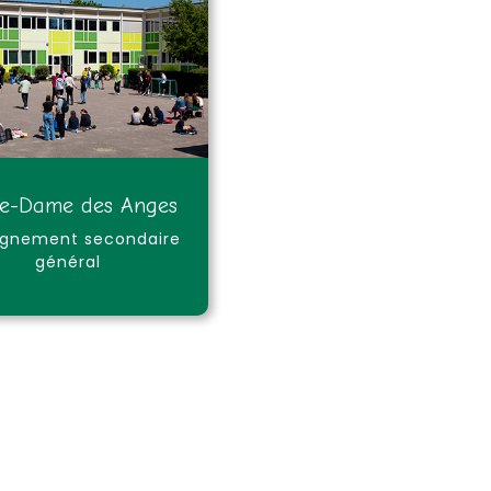
re-Dame des Anges
ignement secondaire
général