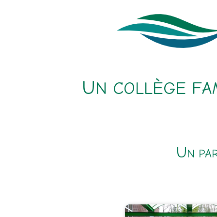
U
N COLLÈGE FA
U
N PA