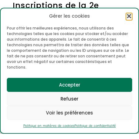
Inscriptions de la 2e
jusqu'à la 6e année.
Gérer les cookies
Pour offrir les meilleures expériences, nous utilisons des
Chers parents, n’hésitez pas prendre rendez-
technologies telles que les cookies pour stocker et/ou accéder
vous avec le secrétariat de direction en allant sur
aux informations des appareils. Le fait de consentir à ces
la page contact ou en cliquant sur lien ci-
technologies nous permettra de traiter des données telles que
le comportement de navigation ou les ID uniques sur ce site. Le
dessous.
fait de ne pas consentir ou de retirer son consentement peut
avoir un effet négatif sur certaines caractéristiques et
fonctions.
Accepter
Refuser
Voir les préférences
Politique en matières de cookies
Politique de confidentialité